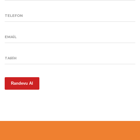
TELEFON
EMAIL
TARIH
Randevu Al