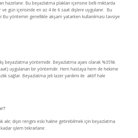
rı hazırlanır. Bu beyazlatma plakları içerisine belli miktarda
ve gün içerisinde en az 4 ile 6 saat dişlere uygulanır. Bu
r.Bu yöntemin genellikle akşam yatarken kullanılması tavsiye
iş beyazlatma yöntemidir. Beyazlatma ajanı olarak %35’lik
- 1 saat) uygulanan bir yöntemdir. Hem hastaya hem de hekime
zlık sağlar. Beyazlatma jeli lazer yardımı ile aktif hale
ır?
k alır; dişin rengini eski haline getirebilmek için beyazlatma
 kadar işlem tekrarlanır.