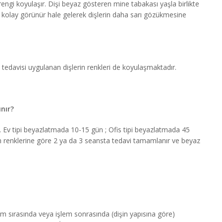
 rengi koyulaşır. Dişi beyaz gösteren mine tabakası yaşla birlikte
sı kolay görünür hale gelerek dişlerin daha sarı gözükmesine
l tedavisi uygulanan dişlerin renkleri de koyulaşmaktadır.
nır?
 Ev tipi beyazlatmada 10-15 gün ; Ofis tipi beyazlatmada 45
şin renklerine göre 2 ya da 3 seansta tedavi tamamlanır ve beyaz
em sırasında veya işlem sonrasında (dişin yapısına göre)