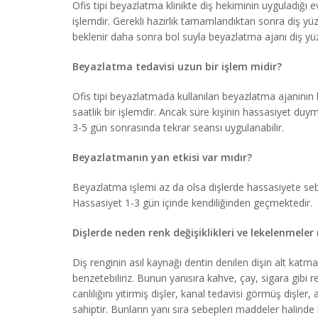
Ofis tipi beyazlatma klinikte diş hekiminin uyguladığı
işlemdir. Gerekli hazırlık tamamlandıktan sonra diş y
beklenir daha sonra bol suyla beyazlatma ajanı diş yüze
Beyazlatma tedavisi uzun bir işlem midir?
Ofis tipi beyazlatmada kullanılan beyazlatma ajanının 
saatlik bir işlemdir. Ancak süre kişinin hassasiyet duy
3-5 gün sonrasında tekrar seansı uygulanabilir.
Beyazlatmanın yan etkisi var mıdır?
Beyazlatma işlemi az da olsa dişlerde hassasiyete seb
Hassasiyet 1-3 gün içinde kendiliğinden geçmektedir.
Dişlerde neden renk değişiklikleri ve lekelenmeler
Diş renginin asıl kaynağı dentin denilen dişin alt kat
benzetebiliriz. Bunun yanısıra kahve, çay, sigara gibi ren
canlılığını yitirmiş dişler, kanal tedavisi görmüş dişle
sahiptir. Bunların yanı sıra sebepleri maddeler halinde 