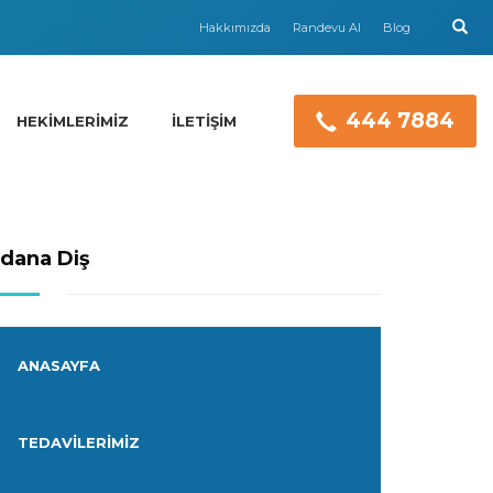
Hakkımızda
Randevu Al
Blog
444 7884
HEKIMLERIMIZ
İLETIŞIM
dana Diş
ANASAYFA
TEDAVILERIMIZ