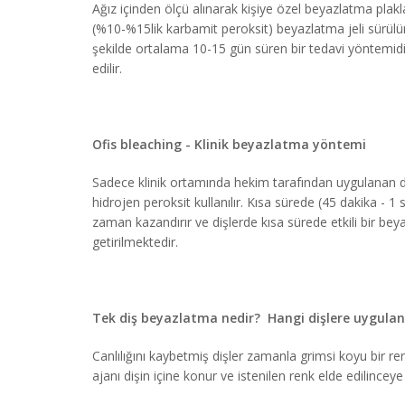
Ağız içinden ölçü alınarak kişiye özel beyazlatma plakla
(%10-%15lik karbamit peroksit) beyazlatma jeli sürülür 
şekilde ortalama 10-15 gün süren bir tedavi yöntemidi
edilir.
Ofis bleaching - Klinik beyazlatma yöntemi
Sadece klinik ortamında hekim tarafından uygulanan d
hidrojen peroksit kullanılır. Kısa sürede (45 dakika 
zaman kazandırır ve dişlerde kısa sürede etkili bir beya
getirilmektedir.
Tek diş beyazlatma nedir? Hangi dişlere uygulan
Canlılığını kaybetmiş dişler zamanla grimsi koyu bir ren
ajanı dişin içine konur ve istenilen renk elde edilinceye