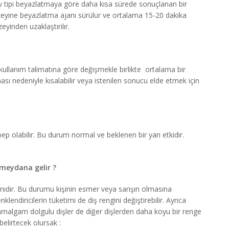
 ev tipi beyazlatmaya göre daha kısa sürede sonuçlanan bir
üzeyine beyazlatma ajanı sürülür ve ortalama 15-20 dakika
yinden uzaklaştırılır.
kullanım talimatına göre değişmekle birlikte ortalama bir
ması nedeniyle kısalabilir veya istenilen sonucu elde etmek için
ep olabilir. Bu durum normal ve beklenen bir yan etkidir.
 meydana gelir ?
manıdır. Bu durumu kişinin esmer veya sarışın olmasına
klendiricilerin tüketimi de diş rengini değiştirebilir. Ayrıca
r, amalgam dolgulu dişler de diğer dişlerden daha koyu bir renge
belirtecek olursak :