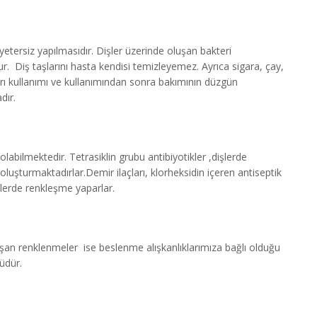
etersiz yapılmasıdır. Dişler üzerinde oluşan bakteri
turur. Diş taşlarını hasta kendisi temizleyemez. Ayrıca sigara, çay,
rı kullanımı ve kullanımından sonra bakımının düzgün
dır.
olabilmektedir. Tetrasiklin grubu antibiyotikler ,dişlerde
luşturmaktadırlar.Demir ilaçları, klorheksidin içeren antiseptik
işlerde renkleşme yaparlar.
luşan renklenmeler ise beslenme alışkanlıklarımıza bağlı olduğu
güdür.